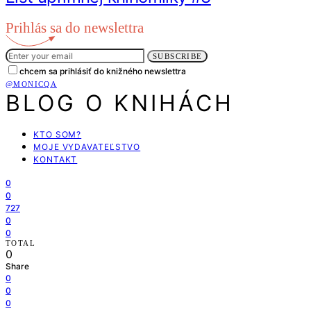
Prihlás sa do newslettra
SUBSCRIBE
chcem sa prihlásiť do knižného newslettra
@MONICQA
BLOG O KNIHÁCH
KTO SOM?
MOJE VYDAVATEĽSTVO
KONTAKT
0
0
727
0
0
TOTAL
0
Share
0
0
0