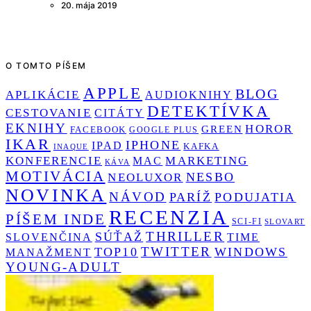
20. mája 2019
O TOMTO PÍŠEM
APPLE
BLOG
APLIKÁCIE
AUDIOKNIHY
DETEKTÍVKA
CESTOVANIE
CITÁTY
EKNIHY
HOROR
GREEN
FACEBOOK
GOOGLE PLUS
IKAR
IPHONE
IPAD
KAFKA
INAQUE
KONFERENCIE
MARKETING
MAC
KÁVA
MOTIVÁCIA
NESBO
NEOLUXOR
NOVINKA
NÁVOD
PARÍŽ
PODUJATIA
RECENZIA
PÍŠEM INDE
SCI-FI
SLOVART
THRILLER
SÚŤAŽ
SLOVENČINA
TIME
TWITTER
TOP10
WINDOWS
MANAŽMENT
YOUNG-ADULT