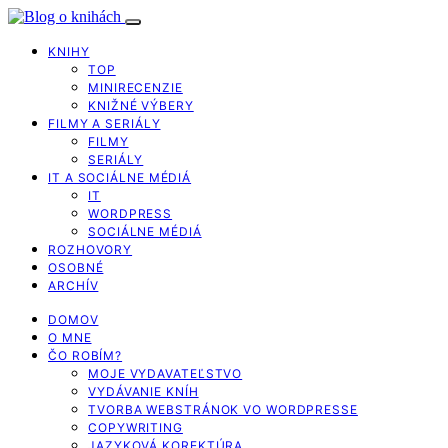
KNIHY
TOP
MINIRECENZIE
KNIŽNÉ VÝBERY
FILMY A SERIÁLY
FILMY
SERIÁLY
IT A SOCIÁLNE MÉDIÁ
IT
WORDPRESS
SOCIÁLNE MÉDIÁ
ROZHOVORY
OSOBNÉ
ARCHÍV
DOMOV
O MNE
ČO ROBÍM?
MOJE VYDAVATEĽSTVO
VYDÁVANIE KNÍH
TVORBA WEBSTRÁNOK VO WORDPRESSE
COPYWRITING
JAZYKOVÁ KOREKTÚRA