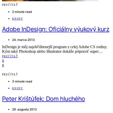
PREČÍTAŤ
2 minute read
KNIHY
Adobe InDesign: Oficiálny výukový kurz
24. marca 2013
InDesign je môj najobľúbenejší program z celej Adobe CS rodiny.
Kým taký Photoshop alebo Illustrator dokáže pripraviť super…
PREČÍTAŤ
0
0
PREČÍTAŤ
3 minute read
KNIHY
Peter Krištúfek: Dom hluchého
29. augusta 2013