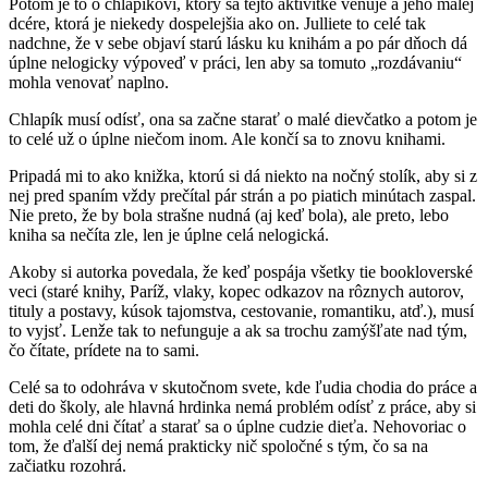
Potom je to o chlapíkovi, ktorý sa tejto aktivitke venuje a jeho malej
dcére, ktorá je niekedy dospelejšia ako on. Julliete to celé tak
nadchne, že v sebe objaví starú lásku ku knihám a po pár dňoch dá
úplne nelogicky výpoveď v práci, len aby sa tomuto „rozdávaniu“
mohla venovať naplno.
Chlapík musí odísť, ona sa začne starať o malé dievčatko a potom je
to celé už o úplne niečom inom. Ale končí sa to znovu knihami.
Pripadá mi to ako knižka, ktorú si dá niekto na nočný stolík, aby si z
nej pred spaním vždy prečítal pár strán a po piatich minútach zaspal.
Nie preto, že by bola strašne nudná (aj keď bola), ale preto, lebo
kniha sa nečíta zle, len je úplne celá nelogická.
Akoby si autorka povedala, že keď pospája všetky tie bookloverské
veci (staré knihy, Paríž, vlaky, kopec odkazov na rôznych autorov,
tituly a postavy, kúsok tajomstva, cestovanie, romantiku, atď.), musí
to vyjsť. Lenže tak to nefunguje a ak sa trochu zamýšľate nad tým,
čo čítate, prídete na to sami.
Celé sa to odohráva v skutočnom svete, kde ľudia chodia do práce a
deti do školy, ale hlavná hrdinka nemá problém odísť z práce, aby si
mohla celé dni čítať a starať sa o úplne cudzie dieťa. Nehovoriac o
tom, že ďalší dej nemá prakticky nič spoločné s tým, čo sa na
začiatku rozohrá.