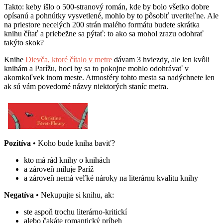
Takto: keby išlo o 500-stranový román, kde by bolo všetko dobre
opísanú a pohnútky vysvetlené, mohlo by to pôsobiť uveriteľne. Ale
na priestore necelých 200 strán malého formátu budete skrátka
knihu čítať a priebežne sa pýtať: to ako sa mohol zrazu odohrať
takýto skok?
Knihe
Dievča, ktoré čítalo v metre
dávam 3 hviezdy, ale len kvôli
knihám a Parížu, hoci by sa to pokojne mohlo odohrávať v
akomkoľvek inom meste. Atmosféry tohto mesta sa nadýchnete len
ak sú vám povedomé názvy niektorých staníc metra.
Pozitíva
• Koho bude kniha baviť?
kto má rád knihy o knihách
a zároveň miluje Paríž
a zároveň nemá veľké nároky na literárnu kvalitu knihy
Negatíva
• Nekupujte si knihu, ak:
ste aspoň trochu literárno-kritickí
alebo čakáte romantický príbeh