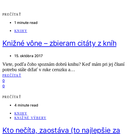
PREČÍTAŤ
1 minute read
KNIHY
Knižné vône – zbieram citáty z kníh
15. októbra 2017
Viete, podľa čoho spoznám dobrú knihu? Keď mám pri jej čítaní
potrebu stále držať v ruke ceruzku a…
PREČÍTAŤ
0
0
PREČÍTAŤ
4 minute read
KNIHY
KNIŽNÉ VÝBERY
Kto nečíta, zaostáva (to najlepšie za