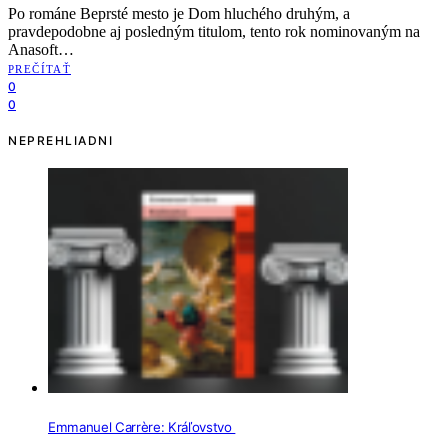
Po románe Beprsté mesto je Dom hluchého druhým, a
pravdepodobne aj posledným titulom, tento rok nominovaným na
Anasoft…
PREČÍTAŤ
0
0
NEPREHLIADNI
Emmanuel Carrère: Kráľovstvo