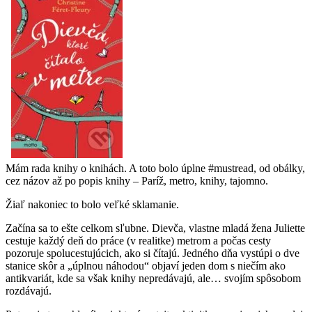
Mám rada knihy o knihách. A toto bolo úplne #mustread, od obálky,
cez názov až po popis knihy – Paríž, metro, knihy, tajomno.
Žiaľ nakoniec to bolo veľké sklamanie.
Začína sa to ešte celkom sľubne. Dievča, vlastne mladá žena Juliette
cestuje každý deň do práce (v realitke) metrom a počas cesty
pozoruje spolucestujúcich, ako si čítajú. Jedného dňa vystúpi o dve
stanice skôr a „úplnou náhodou“ objaví jeden dom s niečím ako
antikvariát, kde sa však knihy nepredávajú, ale… svojím spôsobom
rozdávajú.