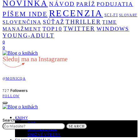
NOVINKA
NÁVOD
PARÍŽ
PODUJATIA
RECENZIA
PÍŠEM INDE
SCI-FI
SLOVART
THRILLER
SÚŤAŽ
SLOVENČINA
TIME
TWITTER
TOP10
WINDOWS
MANAŽMENT
YOUNG-ADULT
0
0
Sleduj ma na Instagrame
@MONICQA
Followers
727
FOLLOW
KNIHY
Search for:
TOP
SEARCH
MINIRECENZIE
KNIŽNÉ VÝBERY