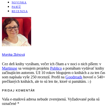
NOVINKA
PARÍŽ
RECENZIA
Monika Zbínová
Cez deň knihy vyrábam, večer ich čítam a v noci o nich píšem: v
Martinuse
sa venujem projektu
Publico
a pomáham vydávať knihy
začínajúcim autorom. Už 10 rokov blogujem o knihách a za ten čas
som napísala vyše 250 recenzií. Profil na
Goodreads
hovorí o 540+
prečítaných knihách, ale to sú len tie, ktoré si pamätám. :-)
PRIDAJ KOMENTÁR
Vaša e-mailová adresa nebude zverejnená.
Vyžadované polia sú
označené
*