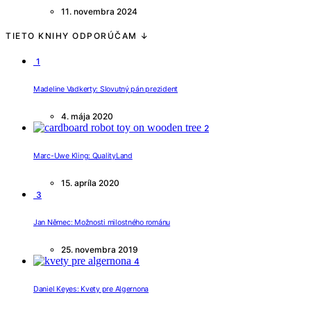
11. novembra 2024
TIETO KNIHY ODPORÚČAM ↓
1
Madeline Vadkerty: Slovutný pán prezident
4. mája 2020
2
Marc-Uwe Kling: QualityLand
15. apríla 2020
3
Jan Němec: Možnosti milostného románu
25. novembra 2019
4
Daniel Keyes: Kvety pre Algernona