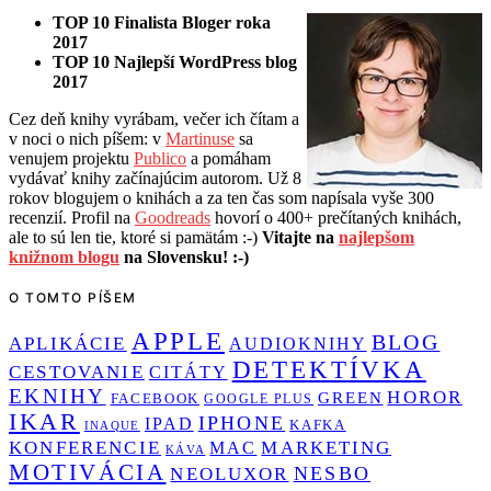
TOP 10 Finalista Bloger roka
2017
TOP 10 Najlepší WordPress blog
2017
Cez deň knihy vyrábam, večer ich čítam a
v noci o nich píšem: v
Martinuse
sa
venujem projektu
Publico
a pomáham
vydávať knihy začínajúcim autorom. Už 8
rokov blogujem o knihách a za ten čas som napísala vyše 300
recenzií. Profil na
Goodreads
hovorí o 400+ prečítaných knihách,
ale to sú len tie, ktoré si pamätám :-)
Vitajte na
najlepšom
knižnom blogu
na Slovensku! :-)
O TOMTO PÍŠEM
APPLE
BLOG
APLIKÁCIE
AUDIOKNIHY
DETEKTÍVKA
CESTOVANIE
CITÁTY
EKNIHY
HOROR
GREEN
FACEBOOK
GOOGLE PLUS
IKAR
IPHONE
IPAD
KAFKA
INAQUE
KONFERENCIE
MARKETING
MAC
KÁVA
MOTIVÁCIA
NESBO
NEOLUXOR