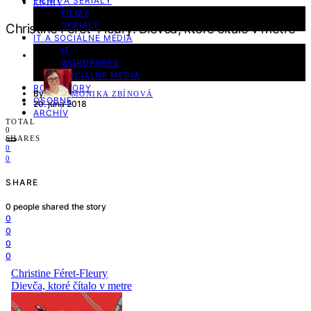
FILMY A SERIÁLY
KNIHY
FILMY
SERIÁLY
Christine Féret-Fleury: Dievča, ktoré čítalo v metre
IT A SOCIÁLNE MÉDIÁ
IT
3 minute read
WORDPRESS
SOCIÁLNE MÉDIÁ
ROZHOVORY
By
MONIKA ZBÍNOVÁ
OSOBNÉ
20. júna 2018
ARCHÍV
TOTAL
0
SHARES
0
0
SHARE
0
people shared the story
0
0
0
0