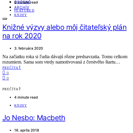
OSOBNÉ
6 minute read
ARCHÍV
FEATURED
KNIHY
Knižné výzvy alebo môj čitateľský plán
na rok 2020
3. februára 2020
Na začiatku roka si ľudia dávajú rôzne predsavzatia. Tomu celkom
rozumiem. Sama som vtedy namotivovaná z čerstvého štartu…
PREČÍTAŤ
0
0
PREČÍTAŤ
4 minute read
KNIHY
Jo Nesbo: Macbeth
16. apríla 2018