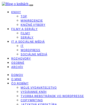
KNIHY
TOP
MINIRECENZIE
KNIŽNÉ VÝBERY
FILMY A SERIÁLY
FILMY
SERIÁLY
IT A SOCIÁLNE MÉDIÁ
IT
WORDPRESS
SOCIÁLNE MÉDIÁ
ROZHOVORY
OSOBNÉ
ARCHÍV
DOMOV
O MNE
ČO ROBÍM?
MOJE VYDAVATEĽSTVO
VYDÁVANIE KNÍH
TVORBA WEBSTRÁNOK VO WORDPRESSE
COPYWRITING
JAZYKOVÁ KOREKTÚRA