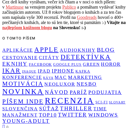
Cez deň knihy vyrábam, večer ich čítam a v noci o nich píšem:
v
Martinuse
sa venujem projektu
Publico
a pomáham vydávať knihy
začínajúcim autorom. Už 8 rokov blogujem o knihách a za ten čas
som napísala vyše 300 recenzií. Profil na
Goodreads
hovorí o 400+
prečítaných knihách, ale to sú len tie, ktoré si pamätám :-)
Vitajte na
najlepšom knižnom blogu
na Slovensku! :-)
O TOMTO PÍŠEM
APPLE
BLOG
APLIKÁCIE
AUDIOKNIHY
DETEKTÍVKA
CESTOVANIE
CITÁTY
EKNIHY
HOROR
GREEN
FACEBOOK
GOOGLE PLUS
IKAR
IPHONE
IPAD
KAFKA
INAQUE
KONFERENCIE
MARKETING
MAC
KÁVA
MOTIVÁCIA
NESBO
NEOLUXOR
NOVINKA
NÁVOD
PARÍŽ
PODUJATIA
RECENZIA
PÍŠEM INDE
SCI-FI
SLOVART
THRILLER
SÚŤAŽ
SLOVENČINA
TIME
TWITTER
TOP10
WINDOWS
MANAŽMENT
YOUNG-ADULT
0