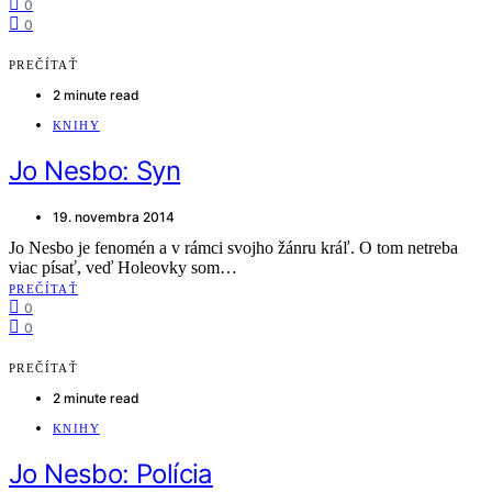
0
0
PREČÍTAŤ
2 minute read
KNIHY
Jo Nesbo: Syn
19. novembra 2014
Jo Nesbo je fenomén a v rámci svojho žánru kráľ. O tom netreba
viac písať, veď Holeovky som…
PREČÍTAŤ
0
0
PREČÍTAŤ
2 minute read
KNIHY
Jo Nesbo: Polícia