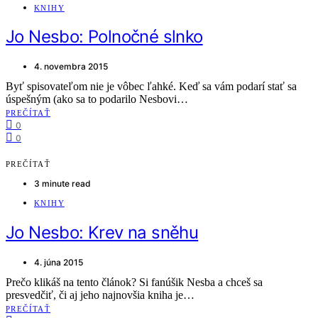
KNIHY
Jo Nesbo: Polnočné slnko
4. novembra 2015
Byť spisovateľom nie je vôbec ľahké. Keď sa vám podarí stať sa
úspešným (ako sa to podarilo Nesbovi…
PREČÍTAŤ
0
0
PREČÍTAŤ
3 minute read
KNIHY
Jo Nesbo: Krev na sněhu
4. júna 2015
Prečo klikáš na tento článok? Si fanúšik Nesba a chceš sa
presvedčiť, či aj jeho najnovšia kniha je…
PREČÍTAŤ