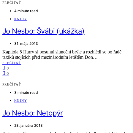
PREČÍTAŤ
4 minute read
KNIHY
Jo Nesbo: Švábi (ukážka)
31. mája 2013
Kapitola 5 Harry si posunul sluneční brýle a rozhlédl se po řadě
taxíků stojících před mezinárodním letištěm Don…
PREČÍTAŤ
0
0
PREČÍTAŤ
3 minute read
KNIHY
Jo Nesbo: Netopýr
28. januára 2013