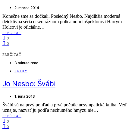
2. marca 2014
Konečne sme sa dočkali. Posledný Nesbo. Najdlhšia moderná
detektívna séria o svojráznom policajnom inšpektorovi Harrym
Holeovi je oficiálne…
PREČÍTAŤ
0
0
PREČÍTAŤ
3 minute read
KNIHY
Jo Nesbo: Švábi
1. júna 2013
Švábi sú na prvý pohľad a prvé počutie nesympatická kniha. Veď
uznajte, nazvať ju podľa nechutného hmyzu nie…
PREČÍTAŤ
0
0