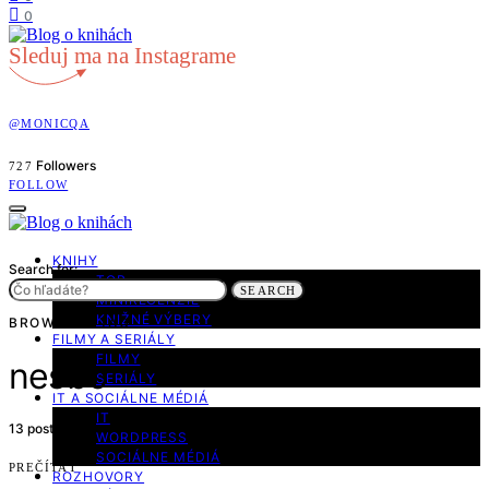
0
Sleduj ma na Instagrame
@MONICQA
Followers
727
FOLLOW
KNIHY
Search for:
TOP
SEARCH
MINIRECENZIE
KNIŽNÉ VÝBERY
BROWSING TAG
FILMY A SERIÁLY
FILMY
nesbo
SERIÁLY
IT A SOCIÁLNE MÉDIÁ
IT
13 posts
WORDPRESS
SOCIÁLNE MÉDIÁ
PREČÍTAŤ
ROZHOVORY