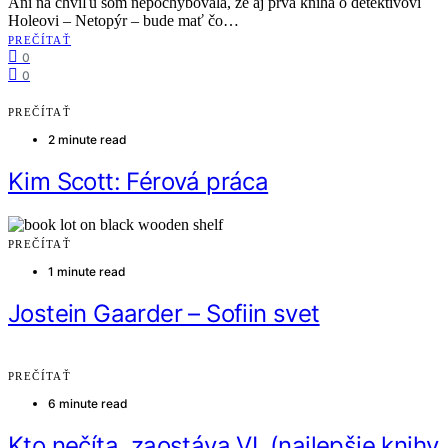
Ani na chvíľu som nepochybovala, že aj prvá kniha o detektívovi
Holeovi – Netopýr – bude mať čo…
PREČÍTAŤ
0
0
PREČÍTAŤ
2 minute read
Kim Scott: Férová práca
PREČÍTAŤ
1 minute read
Jostein Gaarder – Sofiin svet
PREČÍTAŤ
6 minute read
Kto nečíta, zaostáva VI. (najlepšie knihy