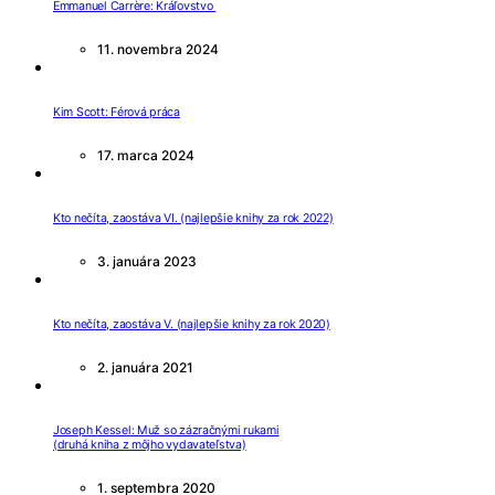
Emmanuel Carrère: Kráľovstvo
11. novembra 2024
Kim Scott: Férová práca
17. marca 2024
Kto nečíta, zaostáva VI. (najlepšie knihy za rok 2022)
3. januára 2023
Kto nečíta, zaostáva V. (najlepšie knihy za rok 2020)
2. januára 2021
Joseph Kessel: Muž so zázračnými rukami
(druhá kniha z môjho vydavateľstva)
1. septembra 2020