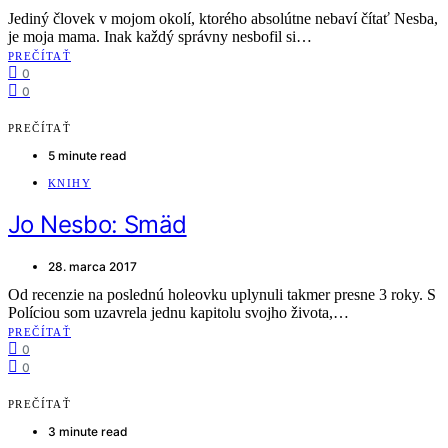
Jediný človek v mojom okolí, ktorého absolútne nebaví čítať Nesba,
je moja mama. Inak každý správny nesbofil si…
PREČÍTAŤ
0
0
PREČÍTAŤ
5 minute read
KNIHY
Jo Nesbo: Smäd
28. marca 2017
Od recenzie na poslednú holeovku uplynuli takmer presne 3 roky. S
Políciou som uzavrela jednu kapitolu svojho života,…
PREČÍTAŤ
0
0
PREČÍTAŤ
3 minute read