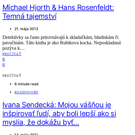
Michael Hjorth & Hans Rosenfeldt:
Temná tajemství
21. mája 2013
Detektívky sa často prirovnávajú k skladačkám, bludiskám či
pavučinám. Táto kniha je ako Rubikova kocka. Neposkladaná
pozýva k…
PREČÍTAŤ
0
0
PREČÍTAŤ
6 minute read
ROZHOVORY
Ivana Sendecká: Mojou vášňou je
inšpirovať ľudí, aby boli lepší ako si
myslia, že dokážu byť…
14. mája 2011