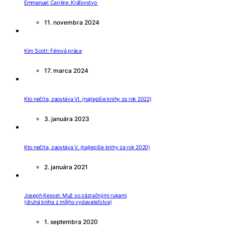
Emmanuel Carrère: Kráľovstvo
11. novembra 2024
Kim Scott: Férová práca
17. marca 2024
Kto nečíta, zaostáva VI. (najlepšie knihy za rok 2022)
3. januára 2023
Kto nečíta, zaostáva V. (najlepšie knihy za rok 2020)
2. januára 2021
Joseph Kessel: Muž so zázračnými rukami
(druhá kniha z môjho vydavateľstva)
1. septembra 2020