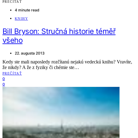
PREČÍTAŤ
4 minute read
KNIHY
Bill Bryson: Stručná historie téměř
všeho
22. augusta 2013
Kedy ste mali naposledy rozčítanú nejakú vedeckú knihu? Vravíte,
že nikdy? A že z fyziky či chémie ste…
PREČÍTAŤ
0
0