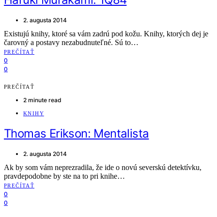
2. augusta 2014
Existujú knihy, ktoré sa vám zadrú pod kožu. Knihy, ktorých dej je
čarovný a postavy nezabudnuteľné. Sú to…
PREČÍTAŤ
0
0
PREČÍTAŤ
2 minute read
KNIHY
Thomas Erikson: Mentalista
2. augusta 2014
Ak by som vám neprezradila, že ide o novú severskú detektívku,
pravdepodobne by ste na to pri knihe…
PREČÍTAŤ
0
0