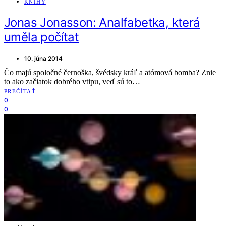
KNIHY
Jonas Jonasson: Analfabetka, která
uměla počítat
10. júna 2014
Čo majú spoločné černoška, švédsky kráľ a atómová bomba? Znie
to ako začiatok dobrého vtipu, veď sú to…
PREČÍTAŤ
0
0