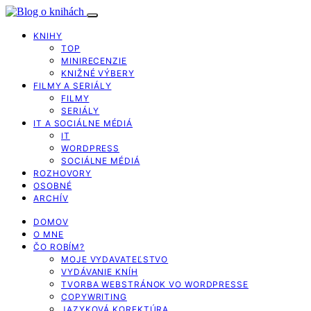
KNIHY
TOP
MINIRECENZIE
KNIŽNÉ VÝBERY
FILMY A SERIÁLY
FILMY
SERIÁLY
IT A SOCIÁLNE MÉDIÁ
IT
WORDPRESS
SOCIÁLNE MÉDIÁ
ROZHOVORY
OSOBNÉ
ARCHÍV
DOMOV
O MNE
ČO ROBÍM?
MOJE VYDAVATEĽSTVO
VYDÁVANIE KNÍH
TVORBA WEBSTRÁNOK VO WORDPRESSE
COPYWRITING
JAZYKOVÁ KOREKTÚRA