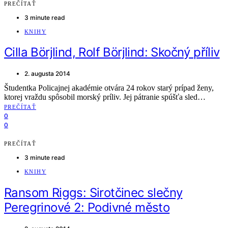
PREČÍTAŤ
3 minute read
KNIHY
Cilla Börjlind, Rolf Börjlind: Skočný příliv
2. augusta 2014
Študentka Policajnej akadémie otvára 24 rokov starý prípad ženy,
ktorej vraždu spôsobil morský príliv. Jej pátranie spúšťa sled…
PREČÍTAŤ
0
0
PREČÍTAŤ
3 minute read
KNIHY
Ransom Riggs: Sirotčinec slečny
Peregrinové 2: Podivné město