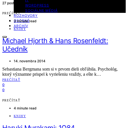
IT
27 posts
WORDPRESS
SOCIÁLNE MÉDIÁ
PREČÍTAŤ
ROZHOVORY
OSOBNÉ
3 minute read
ARCHÍV
KNIHY
Michael Hjorth & Hans Rosenfeldt:
Učedník
14. novembra 2014
Sebastiana Bergmana som si v prvom dieli obľúbila. Psychológ,
ktorý významne prispel k vyriešeniu vraždy, a ešte k…
PREČÍTAŤ
0
0
PREČÍTAŤ
4 minute read
KNIHY
Haruki Murakami: 1Q84