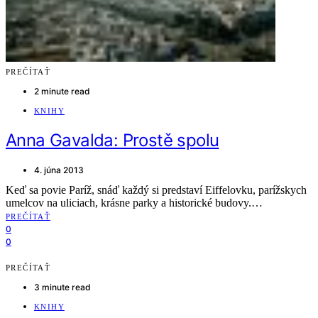
PREČÍTAŤ
2 minute read
KNIHY
Anna Gavalda: Prostě spolu
4. júna 2013
Keď sa povie Paríž, snáď každý si predstaví Eiffelovku, parížskych
umelcov na uliciach, krásne parky a historické budovy.…
PREČÍTAŤ
0
0
PREČÍTAŤ
3 minute read
KNIHY