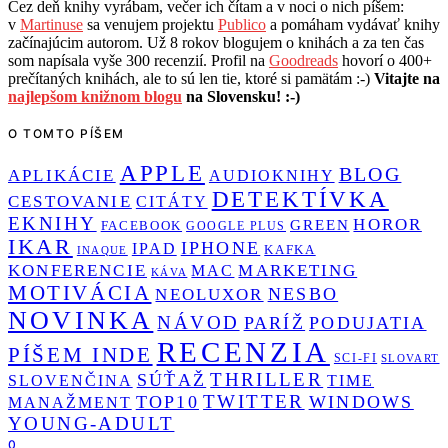
Cez deň knihy vyrábam, večer ich čítam a v noci o nich píšem:
v
Martinuse
sa venujem projektu
Publico
a pomáham vydávať knihy
začínajúcim autorom. Už 8 rokov blogujem o knihách a za ten čas
som napísala vyše 300 recenzií. Profil na
Goodreads
hovorí o 400+
prečítaných knihách, ale to sú len tie, ktoré si pamätám :-)
Vitajte na
najlepšom knižnom blogu
na Slovensku! :-)
O TOMTO PÍŠEM
APPLE
BLOG
APLIKÁCIE
AUDIOKNIHY
DETEKTÍVKA
CESTOVANIE
CITÁTY
EKNIHY
HOROR
GREEN
FACEBOOK
GOOGLE PLUS
IKAR
IPHONE
IPAD
KAFKA
INAQUE
KONFERENCIE
MARKETING
MAC
KÁVA
MOTIVÁCIA
NESBO
NEOLUXOR
NOVINKA
NÁVOD
PARÍŽ
PODUJATIA
RECENZIA
PÍŠEM INDE
SCI-FI
SLOVART
THRILLER
SÚŤAŽ
SLOVENČINA
TIME
TWITTER
TOP10
WINDOWS
MANAŽMENT
YOUNG-ADULT
0