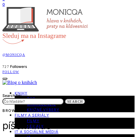
0
Sleduj ma na Instagrame
@MONICQA
Followers
727
FOLLOW
KNIHY
Search for:
TOP
SEARCH
MINIRECENZIE
KNIŽNÉ VÝBERY
BROWSING TAG
FILMY A SERIÁLY
FILMY
píšem inde
SERIÁLY
IT A SOCIÁLNE MÉDIÁ