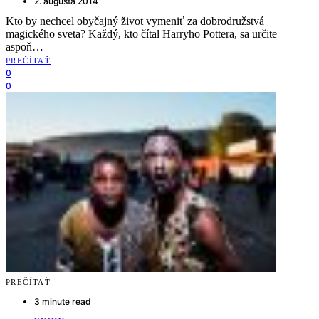
2. augusta 2014
Kto by nechcel obyčajný život vymeniť za dobrodružstvá
magického sveta? Každý, kto čítal Harryho Pottera, sa určite
aspoň…
PREČÍTAŤ
0
0
PREČÍTAŤ
3 minute read