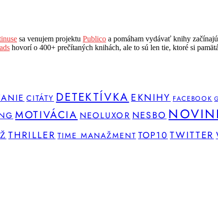
inuse
sa venujem projektu
Publico
a pomáham vydávať knihy začínajú
ads
hovorí o 400+ prečítaných knihách, ale to sú len tie, ktoré si pamät
DETEKTÍVKA
EKNIHY
VANIE
CITÁTY
FACEBOOK
NOVIN
MOTIVÁCIA
NESBO
ING
NEOLUXOR
Ž
THRILLER
TWITTER
TOP10
TIME MANAŽMENT