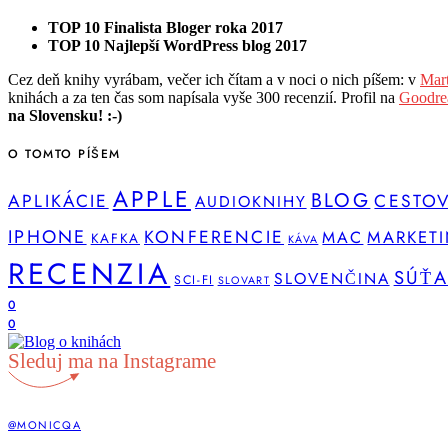
TOP 10 Finalista Bloger roka 2017
TOP 10 Najlepší WordPress blog 2017
Cez deň knihy vyrábam, večer ich čítam a v noci o nich píšem: v
Mart
knihách a za ten čas som napísala vyše 300 recenzií. Profil na
Goodre
na Slovensku! :-)
O TOMTO PÍŠEM
APPLE
BLOG
APLIKÁCIE
CESTO
AUDIOKNIHY
IPHONE
KONFERENCIE
MARKET
MAC
KAFKA
KÁVA
RECENZIA
SÚŤA
SLOVENČINA
SCI-FI
SLOVART
0
0
Sleduj ma na Instagrame
@MONICQA