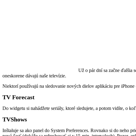
Už o pár dní sa začne ďalšia 
oneskorene dávajú naše televízie.
Niektorí používajú na sledovanie nových dielov aplikáciu pre iPhone
TV Forecast
Do widgetu si nahádžete seriály, ktoré sledujete, a potom vidíte, o koľ
TVShows
Inštaluje sa ako panel do System Preferences. Rovnako si do neho pridá
nová časť (dokáže sa refreshovať aj v 15-min. intervaloch). Pozor, apli