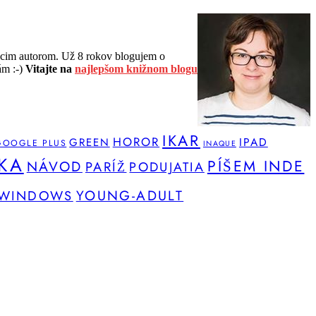
cim autorom. Už 8 rokov blogujem o
ám :-)
Vitajte na
najlepšom knižnom blogu
IKAR
HOROR
IPAD
GREEN
GOOGLE PLUS
INAQUE
KA
PÍŠEM INDE
NÁVOD
PARÍŽ
PODUJATIA
YOUNG-ADULT
WINDOWS