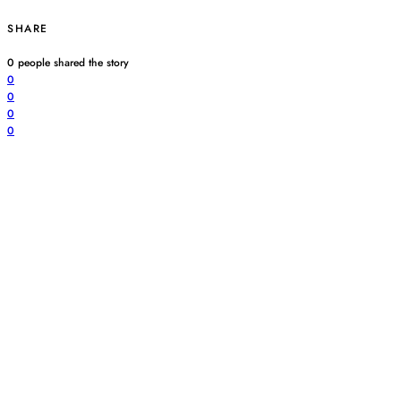
SHARE
0
people shared the story
0
0
0
0