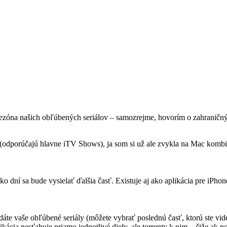
sezóna našich obľúbených seriálov – samozrejme, hovorím o zahraničnýc
 (odporúčajú hlavne iTV Shows), ja som si už ale zvykla na Mac kombi
ko dní sa bude vysielať ďalšia časť. Existuje aj ako aplikácia pre iPhon
te vaše obľúbené seriály (môžete vybrať poslednú časť, ktorú ste videli
kácia nesťahuje priamo jednotlivé diely, ale torrenty k nim – čiže ak po