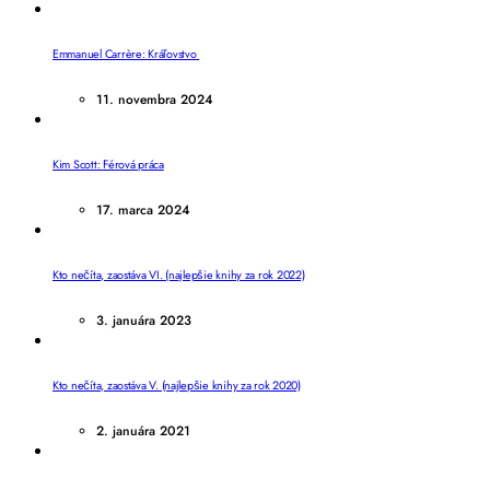
Emmanuel Carrère: Kráľovstvo
11. novembra 2024
Kim Scott: Férová práca
17. marca 2024
Kto nečíta, zaostáva VI. (najlepšie knihy za rok 2022)
3. januára 2023
Kto nečíta, zaostáva V. (najlepšie knihy za rok 2020)
2. januára 2021