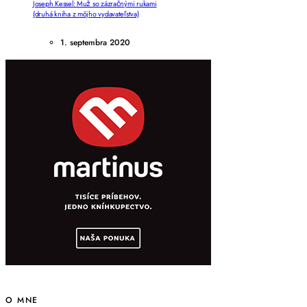
Joseph Kessel: Muž so zázračnými rukami
(druhá kniha z môjho vydavateľstva)
1. septembra 2020
O MNE