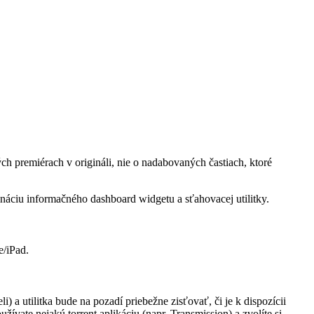
h premiérach v origináli, nie o nadabovaných častiach, ktoré
náciu informačného dashboard widgetu a sťahovacej utilitky.
e/iPad.
) a utilitka bude na pozadí priebežne zisťovať, či je k dispozícii
užívate nejakú torrent aplikáciu (napr. Transmission) a zvolíte si