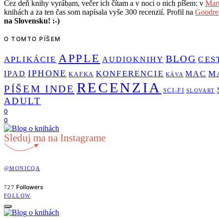
Cez deň knihy vyrábam, večer ich čítam a v noci o nich píšem: v
Mart
knihách a za ten čas som napísala vyše 300 recenzií. Profil na
Goodre
na Slovensku! :-)
O TOMTO PÍŠEM
APPLE
BLOG
APLIKÁCIE
CES
AUDIOKNIHY
IPHONE
KONFERENCIE
M
IPAD
MAC
KAFKA
KÁVA
RECENZIA
PÍŠEM INDE
SCI-FI
SLOVART
ADULT
0
0
Sleduj ma na Instagrame
@MONICQA
Followers
727
FOLLOW