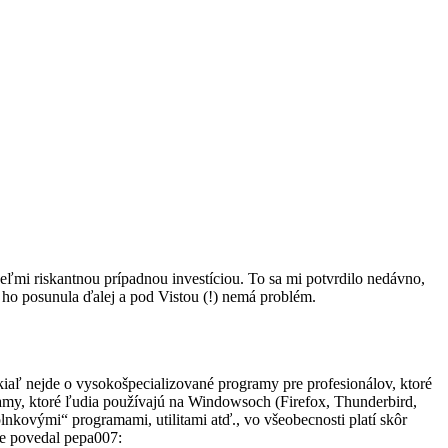
ľmi riskantnou prípadnou investíciou. To sa mi potvrdilo nedávno,
 ho posunula ďalej a pod Vistou (!) nemá problém.
kiaľ nejde o vysokošpecializované programy pre profesionálov, ktoré
ramy, ktoré ľudia používajú na Windowsoch (Firefox, Thunderbird,
plnkovými“ programami, utilitami atď., vo všeobecnosti platí skôr
re povedal pepa007: