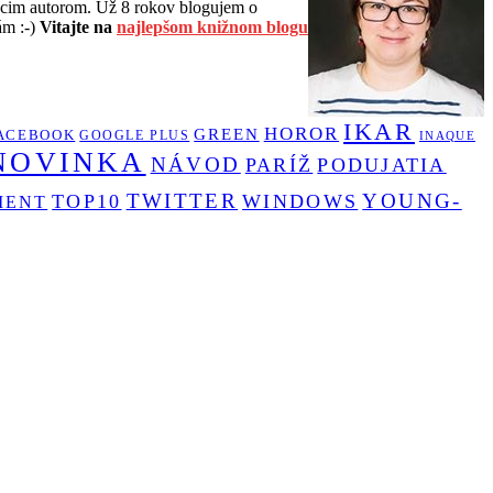
cim autorom. Už 8 rokov blogujem o
ám :-)
Vitajte na
najlepšom knižnom blogu
IKAR
HOROR
GREEN
ACEBOOK
GOOGLE PLUS
INAQUE
NOVINKA
NÁVOD
PARÍŽ
PODUJATIA
TWITTER
YOUNG-
TOP10
WINDOWS
MENT