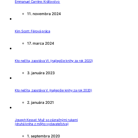
Emmanuel Carrère: Kráľovstvo
11. novembra 2024
Kim Scott: Férová práca
17. marca 2024
Kto nečíta, zaostáva VI. (najlepšie knihy za rok 2022)
3. januára 2023
Kto nečíta, zaostáva V. (najlepšie knihy za rok 2020)
2. januára 2021
Joseph Kessel: Muž so zázračnými rukami
(druhá kniha z môjho vydavateľstva)
1. septembra 2020