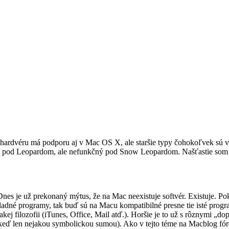
ardvéru má podporu aj v Mac OS X, ale staršie typy čohokoľvek sú ve
ujúci pod Leopardom, ale nefunkčný pod Snow Leopardom. Našťastie som
nes je už prekonaný mýtus, že na Mac neexistuje softvér. Existuje. Po
kladné programy, tak buď sú na Macu kompatibilné presne tie isté prog
ej filozofii (iTunes, Office, Mail atď.). Horšie je to už s rôznymi „do
aj keď len nejakou symbolickou sumou). Ako v tejto téme na Macblog fó