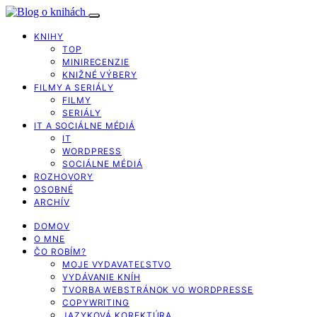
KNIHY
TOP
MINIRECENZIE
KNIŽNÉ VÝBERY
FILMY A SERIÁLY
FILMY
SERIÁLY
IT A SOCIÁLNE MÉDIÁ
IT
WORDPRESS
SOCIÁLNE MÉDIÁ
ROZHOVORY
OSOBNÉ
ARCHÍV
DOMOV
O MNE
ČO ROBÍM?
MOJE VYDAVATEĽSTVO
VYDÁVANIE KNÍH
TVORBA WEBSTRÁNOK VO WORDPRESSE
COPYWRITING
JAZYKOVÁ KOREKTÚRA