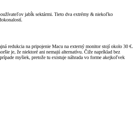
používateľov jabĺk sektármi. Tieto dva extrémy & niekoľko
okonalostí.
ajná redukcia na pripojenie Macu na externý monitor stojí okolo 30 €.
šie je, že niektoré ani nemajú alternatívu. Čiže napríklad bez
v prípade myšiek, pretože tu existuje náhrada vo forme akejkoľvek