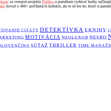
inuse
sa venujem projektu
Publico
a pomáham vydávať knihy začínajú
ads
hovorí o 400+ prečítaných knihách, ale to sú len tie, ktoré si pamät
DETEKTÍVKA
EKNIHY
TOVANIE
CITÁTY
F
MOTIVÁCIA
NESBO
ARKETING
NEOLUXOR
THRILLER
SÚŤAŽ
SLOVENČINA
TIME MANAŽ