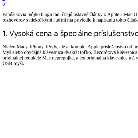
0
Fanúšikovia môjho blogu radi čítajú oslavné články o Apple a Mac O
rozhovorov s niekoľkými ľuďmi ma priviedlo k napísaniu tohto článk
1. Vysoká cena a špeciálne príslušenstv
Nielen Macy, iPhony, iPody, ale aj komplet Apple príslušenstvo od my
Myš alebo obyčajná klávesnica dvakrát toľko. Bezdrôtová klávesnica A
originálnej redukcie Mac neprepojíte, a len originálna klávesnica má 
USB myši.