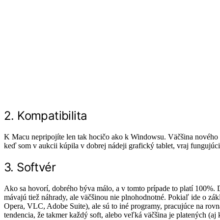
2. Kompatibilita
K Macu nepripojíte len tak hocičo ako k Windowsu. Väčšina nového h
keď som v aukcii kúpila v dobrej nádeji grafický tablet, vraj fung
3. Softvér
Ako sa hovorí, dobrého býva málo, a v tomto prípade to platí 100%. D
mávajú tiež náhrady, ale väčšinou nie plnohodnotné. Pokiaľ ide o zá
Opera, VLC, Adobe Suite), ale sú to iné programy, pracujúce na rovnak
tendencia, že takmer každý soft, alebo veľká väčšina je platených (