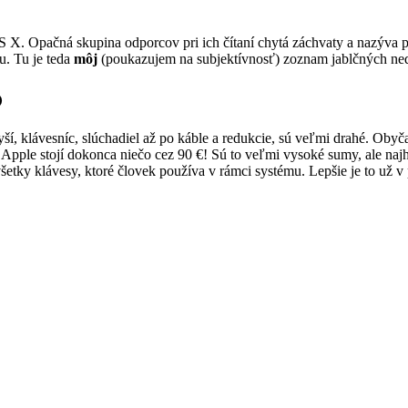
S X. Opačná skupina odporcov pri ich čítaní chytá záchvaty a nazýva 
u. Tu je teda
môj
(poukazujem na subjektívnosť) zoznam jablčných ned
o
ší, klávesníc, slúchadiel až po káble a redukcie, sú veľmi drahé. Obyč
pple stojí dokonca niečo cez 90 €! Sú to veľmi vysoké sumy, ale najhor
všetky klávesy, ktoré človek používa v rámci systému. Lepšie je to už 