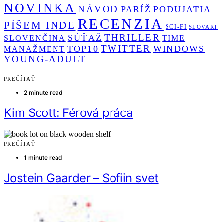
NOVINKA
NÁVOD
PARÍŽ
PODUJATIA
RECENZIA
PÍŠEM INDE
SCI-FI
SLOVART
THRILLER
SÚŤAŽ
SLOVENČINA
TIME
TWITTER
TOP10
WINDOWS
MANAŽMENT
YOUNG-ADULT
PREČÍTAŤ
2 minute read
Kim Scott: Férová práca
PREČÍTAŤ
1 minute read
Jostein Gaarder – Sofiin svet