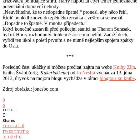
křižovatek pohrdajíce smrtí. Harry napočítal čtyři téměř jednoznačné
potenciální dopravní nehody.
„Neuvěřitelné, že to nedopadne špatně,“ pronesl, aby něco řekl.
Řidič pohlédl znovu do zpětného zrcátka a zeširoka se usmál.
„Dopadne to špatně. V mnoha případech.“
Když konečně zastavili před policejní stanicí na Thanon Surasak,
byl už Harry rozhodnutý: tohle město se mu nelíbí. Zadrží dech,
vyřídí ten úkol a poletí prvním a ne nutně nejlepším spojem zpátky
do Osla.
***
Poslednú časť ukážky si môžete prečítať zajtra na webe
Knihy Zlín
.
Kniha Švábi (orig.
Kakerlakkene
) od
Jo Nesbø
vychádza 13. júna
2013, úryvok na mojom blogu vychádza v rámci
blogtour ku knihe
.
Zdroj obrázku: jonesbo.com
0
0
TOTAL
0
Shares
0
ZDIEĽAŤ
0
TWEETNUŤ
0
ULOŽIŤ