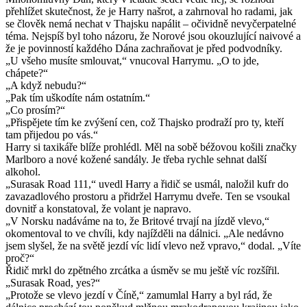
přehlížet skutečnost, že je Harry našrot, a zahrnoval ho radami, jak
se člověk nemá nechat v Thajsku napálit – očividně nevyčerpatelné
téma. Nejspíš byl toho názoru, že Norové jsou okouzlující naivové a
že je povinností každého Dána zachraňovat je před podvodníky.
„U všeho musíte smlouvat,“ vnucoval Harrymu. „O to jde,
chápete?“
„A když nebudu?“
„Pak tím uškodíte nám ostatním.“
„Co prosím?“
„Přispějete tím ke zvýšení cen, což Thajsko prodraží pro ty, kteří
tam přijedou po vás.“
Harry si taxikáře blíže prohlédl. Měl na sobě béžovou košili značky
Marlboro a nové kožené sandály. Je třeba rychle sehnat další
alkohol.
„Surasak Road 111,“ uvedl Harry a řidič se usmál, naložil kufr do
zavazadlového prostoru a přidržel Harrymu dveře. Ten se vsoukal
dovnitř a konstatoval, že volant je napravo.
„V Norsku nadáváme na to, že Britové trvají na jízdě vlevo,“
okomentoval to ve chvíli, kdy najížděli na dálnici. „Ale nedávno
jsem slyšel, že na světě jezdí víc lidí vlevo než vpravo,“ dodal. „Víte
proč?“
Řidič mrkl do zpětného zrcátka a úsměv se mu ještě víc rozšířil.
„Surasak Road, yes?“
„Protože se vlevo jezdí v Číně,“ zamumlal Harry a byl rád, že