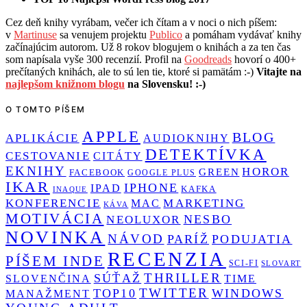
Cez deň knihy vyrábam, večer ich čítam a v noci o nich píšem:
v
Martinuse
sa venujem projektu
Publico
a pomáham vydávať knihy
začínajúcim autorom. Už 8 rokov blogujem o knihách a za ten čas
som napísala vyše 300 recenzií. Profil na
Goodreads
hovorí o 400+
prečítaných knihách, ale to sú len tie, ktoré si pamätám :-)
Vitajte na
najlepšom knižnom blogu
na Slovensku! :-)
O TOMTO PÍŠEM
APPLE
BLOG
APLIKÁCIE
AUDIOKNIHY
DETEKTÍVKA
CESTOVANIE
CITÁTY
EKNIHY
HOROR
GREEN
FACEBOOK
GOOGLE PLUS
IKAR
IPHONE
IPAD
KAFKA
INAQUE
KONFERENCIE
MARKETING
MAC
KÁVA
MOTIVÁCIA
NESBO
NEOLUXOR
NOVINKA
NÁVOD
PARÍŽ
PODUJATIA
RECENZIA
PÍŠEM INDE
SCI-FI
SLOVART
THRILLER
SÚŤAŽ
SLOVENČINA
TIME
TWITTER
TOP10
WINDOWS
MANAŽMENT