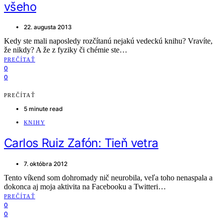
všeho
22. augusta 2013
Kedy ste mali naposledy rozčítanú nejakú vedeckú knihu? Vravíte,
že nikdy? A že z fyziky či chémie ste…
PREČÍTAŤ
0
0
PREČÍTAŤ
5 minute read
KNIHY
Carlos Ruiz Zafón: Tieň vetra
7. októbra 2012
Tento víkend som dohromady nič neurobila, veľa toho nenaspala a
dokonca aj moja aktivita na Facebooku a Twitteri…
PREČÍTAŤ
0
0