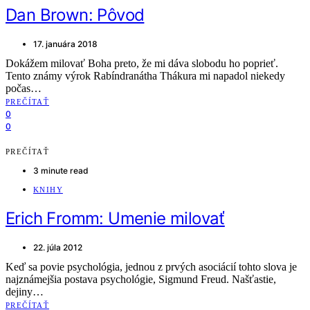
Dan Brown: Pôvod
17. januára 2018
Dokážem milovať Boha preto, že mi dáva slobodu ho poprieť.
Tento známy výrok Rabíndranátha Thákura mi napadol niekedy
počas…
PREČÍTAŤ
0
0
PREČÍTAŤ
3 minute read
KNIHY
Erich Fromm: Umenie milovať
22. júla 2012
Keď sa povie psychológia, jednou z prvých asociácií tohto slova je
najznámejšia postava psychológie, Sigmund Freud. Našťastie,
dejiny…
PREČÍTAŤ