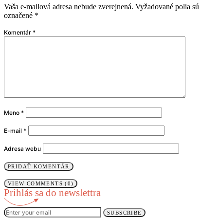
Vaša e-mailová adresa nebude zverejnená.
Vyžadované polia sú
označené
*
Komentár
*
Meno
*
E-mail
*
Adresa webu
VIEW COMMENTS (0)
Prihlás sa do newslettra
SUBSCRIBE