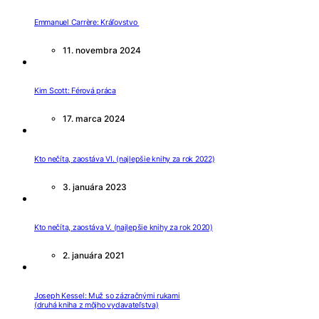
Emmanuel Carrère: Kráľovstvo
11. novembra 2024
Kim Scott: Férová práca
17. marca 2024
Kto nečíta, zaostáva VI. (najlepšie knihy za rok 2022)
3. januára 2023
Kto nečíta, zaostáva V. (najlepšie knihy za rok 2020)
2. januára 2021
Joseph Kessel: Muž so zázračnými rukami
(druhá kniha z môjho vydavateľstva)