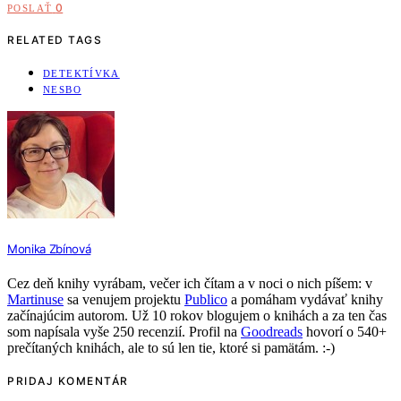
0
POSLAŤ
RELATED TAGS
DETEKTÍVKA
NESBO
Monika Zbínová
Cez deň knihy vyrábam, večer ich čítam a v noci o nich píšem: v
Martinuse
sa venujem projektu
Publico
a pomáham vydávať knihy
začínajúcim autorom. Už 10 rokov blogujem o knihách a za ten čas
som napísala vyše 250 recenzií. Profil na
Goodreads
hovorí o 540+
prečítaných knihách, ale to sú len tie, ktoré si pamätám. :-)
PRIDAJ KOMENTÁR