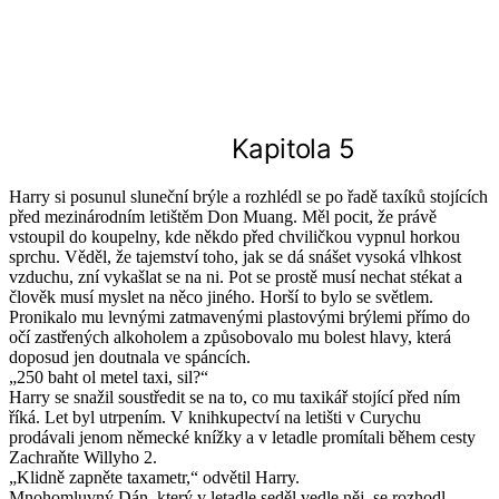
Kapitola 5
Harry si posunul sluneční brýle a rozhlédl se po řadě taxíků stojících
před mezinárodním letištěm Don Muang. Měl pocit, že právě
vstoupil do koupelny, kde někdo před chviličkou vypnul horkou
sprchu. Věděl, že tajemství toho, jak se dá snášet vysoká vlhkost
vzduchu, zní vykašlat se na ni. Pot se prostě musí nechat stékat a
člověk musí myslet na něco jiného. Horší to bylo se světlem.
Pronikalo mu levnými zatmavenými plastovými brýlemi přímo do
očí zastřených alkoholem a způsobovalo mu bolest hlavy, která
doposud jen doutnala ve spáncích.
„250 baht ol metel taxi, sil?“
Harry se snažil soustředit se na to, co mu taxikář stojící před ním
říká. Let byl utrpením. V knihkupectví na letišti v Curychu
prodávali jenom německé knížky a v letadle promítali během cesty
Zachraňte Willyho 2.
„Klidně zapněte taxametr,“ odvětil Harry.
Mnohomluvný Dán, který v letadle seděl vedle něj, se rozhodl