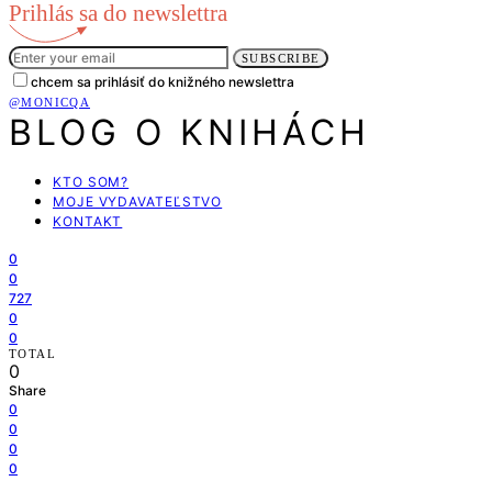
Prihlás sa do newslettra
SUBSCRIBE
chcem sa prihlásiť do knižného newslettra
@MONICQA
BLOG O KNIHÁCH
KTO SOM?
MOJE VYDAVATEĽSTVO
KONTAKT
0
0
727
0
0
TOTAL
0
Share
0
0
0
0