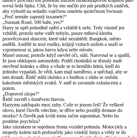
dálnice prochází tou poněkud mlžnou mrakodrapovou krajinou jako
rovná šedá šipka. Cítil, že by mu stačilo jen pár prudkých zatáček,
aby vyhodil na sedadlo vaječnou omeletu společnosti Swissair.
„Proč nemáte zapnutý taxametr?“
„Surasak Road, 500 baht, yes?“
Harry se opět pohodlně opřel a vzhlédl k nebi. Tedy vlastně jen
vzhlédl, protože nebe vidět nebylo, pouze mlhavá klenba
prosvěcovaná sluncem, které také nezahlédl. Bangkok, město
andělů. Andělé tu nosí roušky, krájejí vzduch nožem a snaží se
vzpomenout si, jakou barvu kdysi nebe mívalo.
Musel usnout, protože když otevřel oči, stáli. Narovnal se a spatřil,
že jsou obklopeni automobily. Podél chodníků se těsnaly malé
otevřené krámky a dílny a všude se to hemžilo lidmi, kteří do
jednoho vypadali, že vědí, kam mají namířeno, a spěchají, aby se
tam dostali. Řidič stáhl okénko a s hudbou z rádia se smísila
kakofonie městských zvuků. V autě to zavanulo exhalacemi a
potem.
„Dopravní zácpa?“
Řidič zavrtěl s úsměvem hlavou.
Harrymu zakřupalo mezi zuby. Cože to jenom četl? Že veškeré
olovo, které člověk vdechne, se dříve nebo později dostane do
mozku? A člověk pak kvůli tomu začne zapomínat. Nebo ho
postihne psychóza?
Jako zázrakem se najednou fronta vozidel pohnula. Motocykly a
mopedy kolem nich probzučely jako vzteklý hmyz a vrhly se do