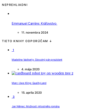
NEPREHLIADNI
Emmanuel Carrère: Kráľovstvo
11. novembra 2024
TIETO KNIHY ODPORÚČAM ↓
1
Madeline Vadkerty: Slovutný pán prezident
4. mája 2020
2
Marc-Uwe Kling: QualityLand
15. apríla 2020
3
Jan Němec: Možnosti milostného románu