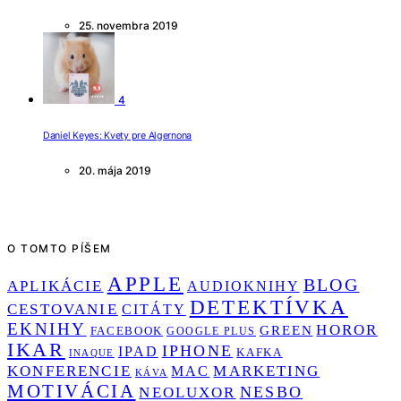
25. novembra 2019
4
Daniel Keyes: Kvety pre Algernona
20. mája 2019
O TOMTO PÍŠEM
APPLE
BLOG
APLIKÁCIE
AUDIOKNIHY
DETEKTÍVKA
CESTOVANIE
CITÁTY
EKNIHY
HOROR
GREEN
FACEBOOK
GOOGLE PLUS
IKAR
IPHONE
IPAD
KAFKA
INAQUE
KONFERENCIE
MARKETING
MAC
KÁVA
MOTIVÁCIA
NESBO
NEOLUXOR