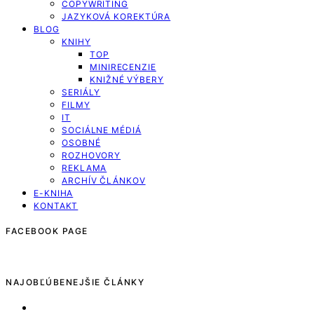
COPYWRITING
JAZYKOVÁ KOREKTÚRA
BLOG
KNIHY
TOP
MINIRECENZIE
KNIŽNÉ VÝBERY
SERIÁLY
FILMY
IT
SOCIÁLNE MÉDIÁ
OSOBNÉ
ROZHOVORY
REKLAMA
ARCHÍV ČLÁNKOV
E-KNIHA
KONTAKT
FACEBOOK PAGE
NAJOBĽÚBENEJŠIE ČLÁNKY