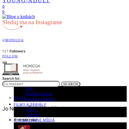
YOUNG-ADULT
0
0
Sleduj ma na Instagrame
@MONICQA
Followers
727
FOLLOW
Search for:
KNIHY
SEARCH
TOP
MINIRECENZIE
KNIHY
KNIŽNÉ VÝBERY
FILMY A SERIÁLY
Jo Nesbo: Švábi (ukážka)
FILMY
SERIÁLY
4 minute read
IT A SOCIÁLNE MÉDIÁ
IT