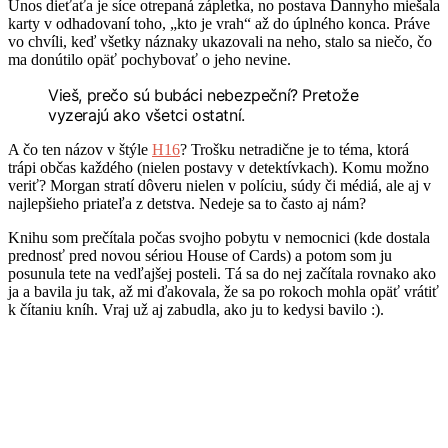
Únos dieťaťa je síce otrepaná zápletka, no postava Dannyho miešala
karty v odhadovaní toho, „kto je vrah“ až do úplného konca. Práve
vo chvíli, keď všetky náznaky ukazovali na neho, stalo sa niečo, čo
ma donútilo opäť pochybovať o jeho nevine.
Vieš, prečo sú bubáci nebezpeční? Pretože
vyzerajú ako všetci ostatní.
A čo ten názov v štýle
H16
? Trošku netradične je to téma, ktorá
trápi občas každého (nielen postavy v detektívkach). Komu možno
veriť? Morgan stratí dôveru nielen v políciu, súdy či médiá, ale aj v
najlepšieho priateľa z detstva. Nedeje sa to často aj nám?
Knihu som prečítala počas svojho pobytu v nemocnici (kde dostala
prednosť pred novou sériou House of Cards) a potom som ju
posunula tete na vedľajšej posteli. Tá sa do nej začítala rovnako ako
ja a bavila ju tak, až mi ďakovala, že sa po rokoch mohla opäť vrátiť
k čítaniu kníh. Vraj už aj zabudla, ako ju to kedysi bavilo :).