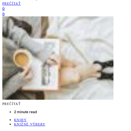
PREČÍTAŤ
0
0
PREČÍTAŤ
2 minute read
KNIHY
KNIŽNÉ VÝBERY