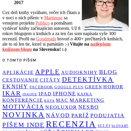
2017
Cez deň knihy vyrábam, večer ich čítam a
v noci o nich píšem: v
Martinuse
sa
venujem projektu
Publico
a pomáham
vydávať knihy začínajúcim autorom. Už 8
rokov blogujem o knihách a za ten čas som napísala vyše 300
recenzií. Profil na
Goodreads
hovorí o 400+ prečítaných knihách,
ale to sú len tie, ktoré si pamätám :-)
Vitajte na
najlepšom
knižnom blogu
na Slovensku! :-)
O TOMTO PÍŠEM
APPLE
BLOG
APLIKÁCIE
AUDIOKNIHY
DETEKTÍVKA
CESTOVANIE
CITÁTY
EKNIHY
HOROR
GREEN
FACEBOOK
GOOGLE PLUS
IKAR
IPHONE
IPAD
KAFKA
INAQUE
KONFERENCIE
MARKETING
MAC
KÁVA
MOTIVÁCIA
NESBO
NEOLUXOR
NOVINKA
NÁVOD
PARÍŽ
PODUJATIA
RECENZIA
PÍŠEM INDE
SCI-FI
SLOVART