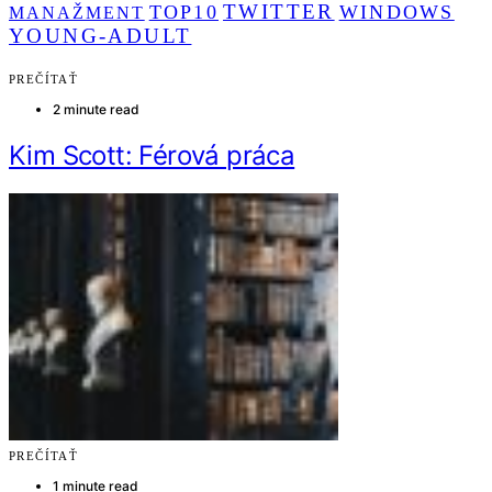
TWITTER
TOP10
WINDOWS
MANAŽMENT
YOUNG-ADULT
PREČÍTAŤ
2 minute read
Kim Scott: Férová práca
PREČÍTAŤ
1 minute read