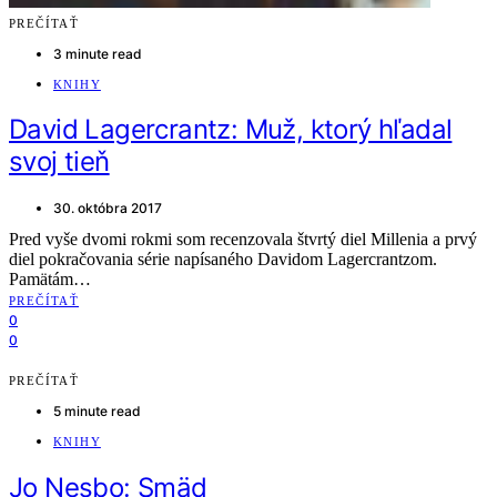
PREČÍTAŤ
3 minute read
KNIHY
David Lagercrantz: Muž, ktorý hľadal
svoj tieň
30. októbra 2017
Pred vyše dvomi rokmi som recenzovala štvrtý diel Millenia a prvý
diel pokračovania série napísaného Davidom Lagercrantzom.
Pamätám…
PREČÍTAŤ
0
0
PREČÍTAŤ
5 minute read
KNIHY
Jo Nesbo: Smäd