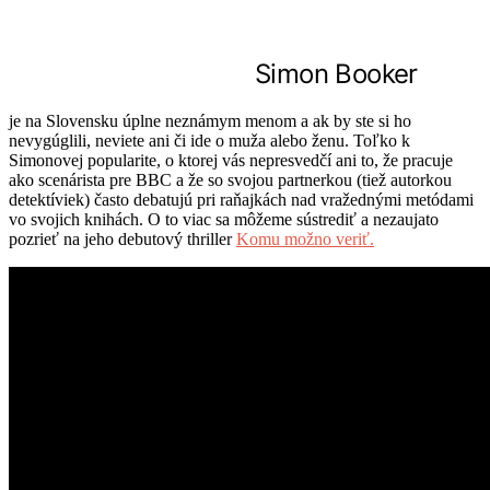
Simon Booker
je na Slovensku úplne neznámym menom a ak by ste si ho
nevygúglili, neviete ani či ide o muža alebo ženu. Toľko k
Simonovej popularite, o ktorej vás nepresvedčí ani to, že pracuje
ako scenárista pre BBC a že so svojou partnerkou (tiež autorkou
detektíviek) často debatujú pri raňajkách nad vražednými metódami
vo svojich knihách. O to viac sa môžeme sústrediť a nezaujato
pozrieť na jeho debutový thriller
Komu možno veriť.