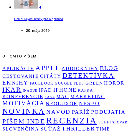
4
Daniel Keyes: Kvety pre Algernona
20. mája 2019
O TOMTO PÍŠEM
APPLE
BLOG
APLIKÁCIE
AUDIOKNIHY
DETEKTÍVKA
CESTOVANIE
CITÁTY
EKNIHY
HOROR
GREEN
FACEBOOK
GOOGLE PLUS
IKAR
IPHONE
IPAD
KAFKA
INAQUE
KONFERENCIE
MARKETING
MAC
KÁVA
MOTIVÁCIA
NESBO
NEOLUXOR
NOVINKA
NÁVOD
PARÍŽ
PODUJATIA
RECENZIA
PÍŠEM INDE
SCI-FI
SLOVART
THRILLER
SÚŤAŽ
SLOVENČINA
TIME