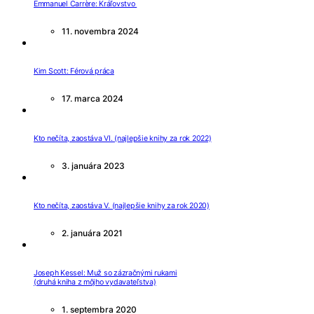
Emmanuel Carrère: Kráľovstvo
11. novembra 2024
Kim Scott: Férová práca
17. marca 2024
Kto nečíta, zaostáva VI. (najlepšie knihy za rok 2022)
3. januára 2023
Kto nečíta, zaostáva V. (najlepšie knihy za rok 2020)
2. januára 2021
Joseph Kessel: Muž so zázračnými rukami
(druhá kniha z môjho vydavateľstva)
1. septembra 2020