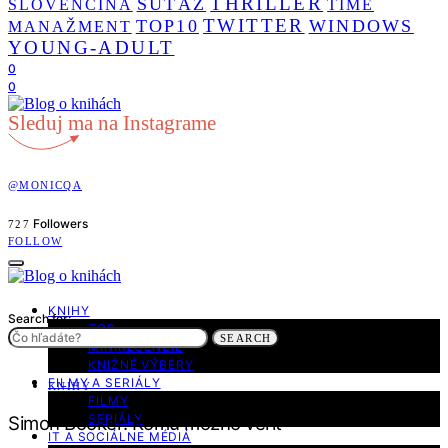
THRILLER
SÚŤAŽ
SLOVENČINA
TIME
TWITTER
TOP10
WINDOWS
MANAŽMENT
YOUNG-ADULT
0
0
Sleduj ma na Instagrame
@MONICQA
Followers
727
FOLLOW
KNIHY
Search for:
TOP
SEARCH
MINIRECENZIE
KNIŽNÉ VÝBERY
FILMY A SERIÁLY
KNIHY
FILMY
SERIÁLY
Simon Booker: Komu možno veriť
IT A SOCIÁLNE MÉDIÁ