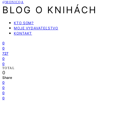
@MONICQA
BLOG O KNIHÁCH
KTO SOM?
MOJE VYDAVATEĽSTVO
KONTAKT
0
0
727
0
0
TOTAL
0
Share
0
0
0
0