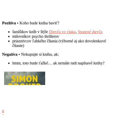
Pozitíva
• Koho bude kniha baviť?
fanúšikov kníh v štýle
Dievča vo vlaku
,
Stratené dievča
milovníkov psycho thrillerov
priaznivcov ľahkého čítania (výborné aj ako dovolenkové
čítanie)
Negatíva
• Nekupujte si knihu, ak:
hmm, toto bude ťažké… ak nemáte radi napínavé knihy?
0