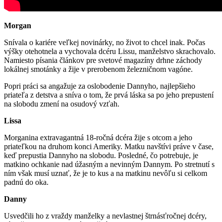
Morgan
Snívala o kariére veľkej novinárky, no život to chcel inak. Počas
výšky otehotnela a vychovala dcéru Lissu, manželstvo skrachovalo.
Namiesto písania článkov pre svetové magazíny drhne záchody
lokálnej smotánky a žije v prerobenom železničnom vagóne.
Popri práci sa angažuje za oslobodenie Dannyho, najlepšieho
priateľa z detstva a sníva o tom, že prvá láska sa po jeho prepustení
na slobodu zmení na osudový vzťah.
Lissa
Morganina extravagantná 18-ročná dcéra žije s otcom a jeho
priateľkou na druhom konci Ameriky. Matku navštívi práve v čase,
keď prepustia Dannyho na slobodu. Posledné, čo potrebuje, je
matkino ochkanie nad úžasným a nevinným Dannym. Po stretnutí s
ním však musí uznať, že je to kus a na matkinu nevôľu si celkom
padnú do oka.
Danny
Usvedčili ho z vraždy manželky a nevlastnej štrnásťročnej dcéry,