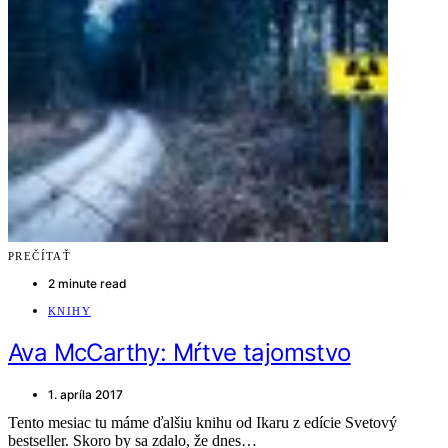
PREČÍTAŤ
2 minute read
KNIHY
Ava McCarthy: Mŕtve tajomstvo
1. apríla 2017
Tento mesiac tu máme ďalšiu knihu od Ikaru z edície Svetový
bestseller. Skoro by sa zdalo, že dnes…