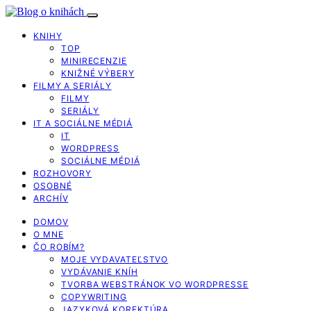
KNIHY
TOP
MINIRECENZIE
KNIŽNÉ VÝBERY
FILMY A SERIÁLY
FILMY
SERIÁLY
IT A SOCIÁLNE MÉDIÁ
IT
WORDPRESS
SOCIÁLNE MÉDIÁ
ROZHOVORY
OSOBNÉ
ARCHÍV
DOMOV
O MNE
ČO ROBÍM?
MOJE VYDAVATEĽSTVO
VYDÁVANIE KNÍH
TVORBA WEBSTRÁNOK VO WORDPRESSE
COPYWRITING
JAZYKOVÁ KOREKTÚRA