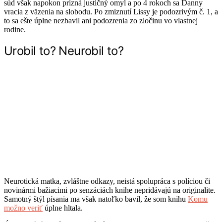
súd však napokon prizná justičný omyl a po 4 rokoch sa Danny
vracia z väzenia na slobodu. Po zmiznutí Lissy je podozrivým č. 1, a
to sa ešte úplne nezbavil ani podozrenia zo zločinu vo vlastnej
rodine.
Urobil to? Neurobil to?
Neurotická matka, zvláštne odkazy, neistá spolupráca s políciou či
novinármi bažiacimi po senzáciách knihe nepridávajú na originalite.
Samotný štýl písania ma však natoľko bavil, že som knihu
Komu
možno veriť
úplne hltala.