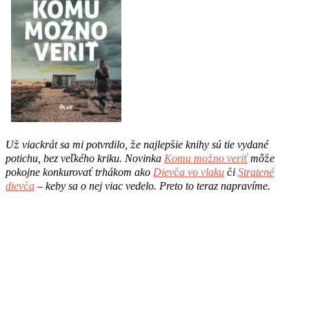
Už viackrát sa mi potvrdilo, že najlepšie knihy sú tie vydané
potichu, bez veľkého kriku. Novinka
Komu možno veriť
môže
pokojne konkurovať trhákom ako
Dievča vo vlaku
či
Stratené
dievča
– keby sa o nej viac vedelo. Preto to teraz napravíme.