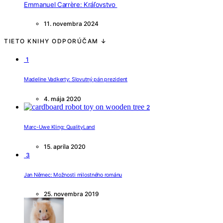
Emmanuel Carrère: Kráľovstvo
11. novembra 2024
TIETO KNIHY ODPORÚČAM ↓
1
Madeline Vadkerty: Slovutný pán prezident
4. mája 2020
2
Marc-Uwe Kling: QualityLand
15. apríla 2020
3
Jan Němec: Možnosti milostného románu
25. novembra 2019