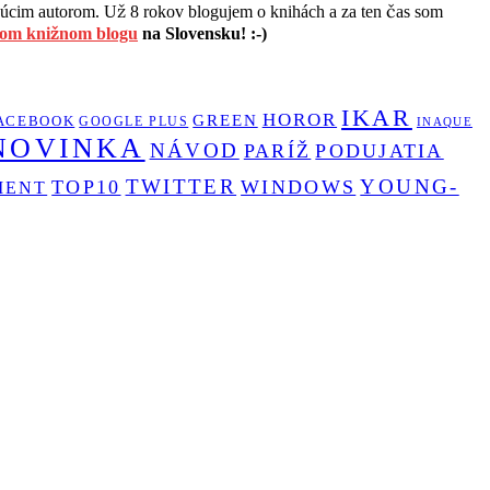
cim autorom. Už 8 rokov blogujem o knihách a za ten čas som
šom knižnom blogu
na Slovensku! :-)
IKAR
HOROR
GREEN
ACEBOOK
GOOGLE PLUS
INAQUE
NOVINKA
NÁVOD
PARÍŽ
PODUJATIA
TWITTER
YOUNG-
TOP10
WINDOWS
MENT