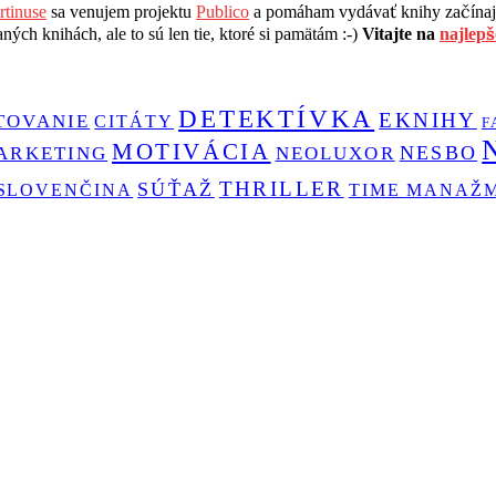
tinuse
sa venujem projektu
Publico
a pomáham vydávať knihy začínajú
ých knihách, ale to sú len tie, ktoré si pamätám :-)
Vitajte na
najlep
DETEKTÍVKA
EKNIHY
TOVANIE
CITÁTY
F
MOTIVÁCIA
NESBO
ARKETING
NEOLUXOR
THRILLER
SÚŤAŽ
SLOVENČINA
TIME MANAŽ