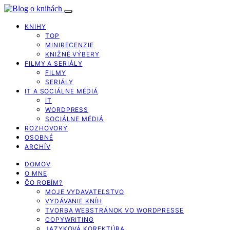
KNIHY
TOP
MINIRECENZIE
KNIŽNÉ VÝBERY
FILMY A SERIÁLY
FILMY
SERIÁLY
IT A SOCIÁLNE MÉDIÁ
IT
WORDPRESS
SOCIÁLNE MÉDIÁ
ROZHOVORY
OSOBNÉ
ARCHÍV
DOMOV
O MNE
ČO ROBÍM?
MOJE VYDAVATEĽSTVO
VYDÁVANIE KNÍH
TVORBA WEBSTRÁNOK VO WORDPRESSE
COPYWRITING
JAZYKOVÁ KOREKTÚRA