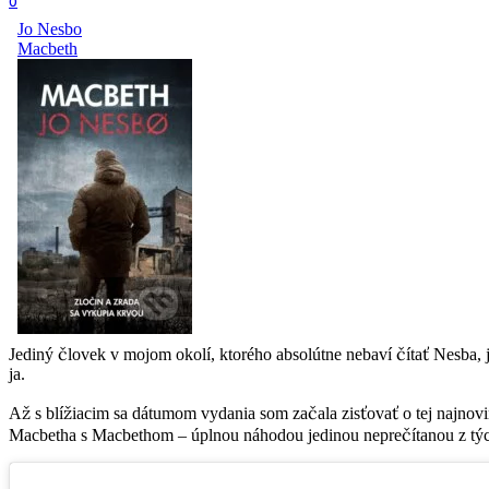
0
Jediný človek v mojom okolí, ktorého absolútne nebaví čítať Nesba, 
ja.
Až s blížiacim sa dátumom vydania som začala zisťovať o tej najnovi
Macbetha s Macbethom – úplnou náhodou jedinou neprečítanou z týc