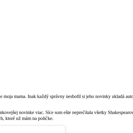
je moja mama. Inak každý správny nesbofil si jeho novinky ukladá aut
nkovejšej novinke viac. Síce som ešte neprečítala všetky Shakespearo
h, ktoré už mám na poličke.