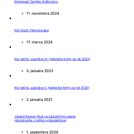
Emmanuel Carrère: Kráľovstvo
11. novembra 2024
Kim Scott: Férová práca
17. marca 2024
Kto nečíta, zaostáva VI. (najlepšie knihy za rok 2022)
3. januára 2023
Kto nečíta, zaostáva V. (najlepšie knihy za rok 2020)
2. januára 2021
Joseph Kessel: Muž so zázračnými rukami
(druhá kniha z môjho vydavateľstva)
1. septembra 2020