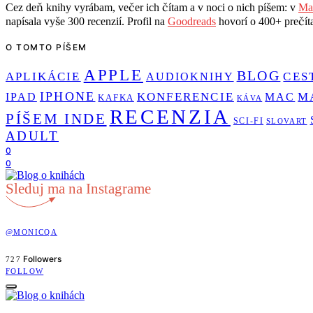
Cez deň knihy vyrábam, večer ich čítam a v noci o nich píšem: v
Mar
napísala vyše 300 recenzií. Profil na
Goodreads
hovorí o 400+ prečítan
O TOMTO PÍŠEM
APPLE
BLOG
APLIKÁCIE
CES
AUDIOKNIHY
IPHONE
KONFERENCIE
M
IPAD
MAC
KAFKA
KÁVA
RECENZIA
PÍŠEM INDE
SCI-FI
SLOVART
ADULT
0
0
Sleduj ma na Instagrame
@MONICQA
Followers
727
FOLLOW