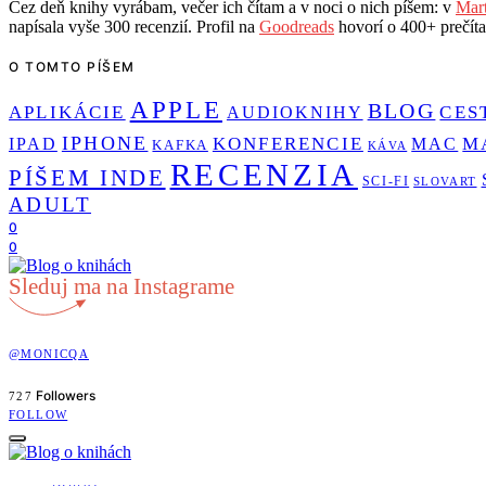
Cez deň knihy vyrábam, večer ich čítam a v noci o nich píšem: v
Mart
napísala vyše 300 recenzií. Profil na
Goodreads
hovorí o 400+ prečítan
O TOMTO PÍŠEM
APPLE
BLOG
APLIKÁCIE
CES
AUDIOKNIHY
IPHONE
KONFERENCIE
M
IPAD
MAC
KAFKA
KÁVA
RECENZIA
PÍŠEM INDE
SCI-FI
SLOVART
ADULT
0
0
Sleduj ma na Instagrame
@MONICQA
Followers
727
FOLLOW