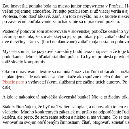
Zaujímavejšia ponuka bola na miesto junior copywritera v Profesii. H
veľmi príjemnej atmosfére. Pri tejto pozícii som si už viacej verila a
Profesia, bolo dosť lákavé. Žiaľ, ani toto nevyšlo, no ak budete nie
po záverečné poďakovanie za uchádzanie sa o pracovnú pozíciu.
Posledný pohovor som absolvovala v slovenskej pobočke českého vydav
rečou spomenula, že z materskej sa jej za ponúkaný plat zatiaľ odísť
dve dievčiny. Tam sa (hoci neplánovane) zatiaľ moja cesta po pohovo
Myslela som si, že jazykové korektúry budú teraz môj svet a že to je ko
podnikanie alebo si hľadať stabilnú prácu. Tá by mi priniesla pravid
totiž skvelý kompromis.
Okrem opravovania textov sa na mňa čoraz viac ľudí obracalo s požia
naplánujeme, ale nakoniec sa nám ukáže ako správne niečo úplne iné
Písacie pero
s vydavateľskými službami pre začínajúcich autorov. Po uj
ďalej.
A kde je nakoniec tá najväčšia slovenská banka? Nie je to žiadny trik
Stále zdôrazňujem, že byť na Twitteri sa oplatí, a nehovorím to len
všetkého. Mnoho konkrétnych zákaziek mi prišlo na odporúčanie ľudí z
kariéru, ale preto, že som sama sebou a niekto si ma všimne. To sa te
Venovať sa svojim obľúbeným činnostiam, čítať, blogovať, zdielať uži