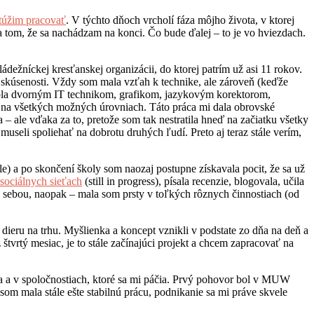
 túžim pracovať
. V týchto dňoch vrcholí fáza môjho života, v ktorej
a tom, že sa nachádzam na konci. Čo bude ďalej – to je vo hviezdach.
ežníckej kresťanskej organizácii, do ktorej patrím už asi 11 rokov.
e skúsenosti. Vždy som mala vzťah k technike, ale zároveň (keďže
 bola dvorným IT technikom, grafikom, jazykovým korektorom,
e na všetkých možných úrovniach. Táto práca mi dala obrovské
– ale vďaka za to, pretože som tak nestratila hneď na začiatku všetky
useli spoliehať na dobrotu druhých ľudí. Preto aj teraz stále verím,
) a po skončení školy som naozaj postupne získavala pocit, že sa už
sociálnych sieťach
(still in progress), písala recenzie, blogovala, učila
 so sebou, naopak – mala som prsty v toľkých rôznych činnostiach (od
dieru na trhu. Myšlienka a koncept vznikli v podstate zo dňa na deň a
 štvrtý mesiac, je to stále začínajúci projekt a chcem zapracovať na
a a v spoločnostiach, ktoré sa mi páčia. Prvý pohovor bol v MUW
om mala stále ešte stabilnú prácu, podnikanie sa mi práve skvele