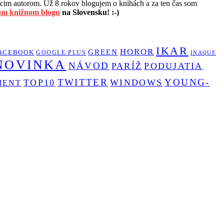
im autorom. Už 8 rokov blogujem o knihách a za ten čas som
om knižnom blogu
na Slovensku! :-)
IKAR
HOROR
GREEN
ACEBOOK
GOOGLE PLUS
INAQUE
NOVINKA
NÁVOD
PARÍŽ
PODUJATIA
TWITTER
YOUNG-
TOP10
WINDOWS
MENT