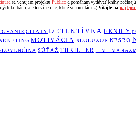
inuse
sa venujem projektu
Publico
a pomáham vydávať knihy začínajúc
ých knihách, ale to sú len tie, ktoré si pamätám :-)
Vitajte na
najlepš
DETEKTÍVKA
EKNIHY
TOVANIE
CITÁTY
F
MOTIVÁCIA
NESBO
ARKETING
NEOLUXOR
THRILLER
SÚŤAŽ
SLOVENČINA
TIME MANAŽ