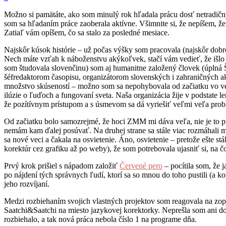
Možno si pamätáte, ako som minulý rok hľadala prácu dosť netradi
som sa hľadaním práce zaoberala aktívne. Všimnite si, že nepíšem, že
Zatiaľ vám opíšem, čo sa stalo za posledné mesiace.
Najskôr kúsok histórie – už počas výšky som pracovala (najskôr dobro
Nech máte vzťah k náboženstvu akýkoľvek, stačí vám vedieť, že išlo o
som študovala slovenčinu) som aj humanitne založený človek (úplná 
šéfredaktorom časopisu, organizátorom slovenských i zahraničných ak
množstvo skúseností – možno som sa nepohybovala od začiatku vo veľký
ilúzie o ľuďoch a fungovaní sveta. Naša organizácia žije v podstate l
že pozítívnym prístupom a s úsmevom sa dá vyriešiť veľmi veľa pro
Od začiatku bolo samozrejmé, že hoci ZMM mi dáva veľa, nie je to pr
nemám kam ďalej posúvať. Na druhej strane sa stále viac rozmáhali m
sa nové veci a čakala na osvietenie. Áno, osvietenie – pretože ešte s
korektúr cez grafiku až po weby), že som potrebovala ujasniť si, na č
Prvý krok prišiel s nápadom založiť
Červené pero
– pocítila som, že 
po nájdení tých správnych ľudí, ktorí sa so mnou do toho pustili (a kop
jeho rozvíjaní.
Medzi rozbiehaním svojich vlastných projektov som reagovala na zop
Saatchi&Saatchi na miesto jazykovej korektorky. Neprešla som ani do 
rozbiehalo, a tak nová práca nebola číslo 1 na programe dňa.