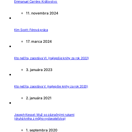
Emmanuel Carrère: Kráľovstvo
11. novembra 2024
Kim Scott: Férová práca
17. marca 2024
Kto nečíta, zaostáva VI. (najlepšie knihy za rok 2022)
3. januára 2023
Kto nečíta, zaostáva V. (najlepšie knihy za rok 2020)
2. januára 2021
Joseph Kessel: Muž so zázračnými rukami
(druhá kniha z môjho vydavateľstva)
1. septembra 2020