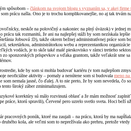
čným spôsobom –
článkom na svojom blogu s vyznaním sa, v akej firme
 som prácu našla. Ono je to trochu komplikovanejšie, no aj tak trvám n
voľnícky, neskôr na polovičný a nakoniec na plný úväzok) v jednej mlád
 prácu tak rozmanitú, že ani na najlepšej stáži by som nezískala lepši
Štefánia Jobsová :D), takže okrem bežnej administratívnej práce som
cií, sekretárkou, administrátorkou webu a reprezentantkou organizáci
ch vodách, je to skôr také malé pieskovisko v rámci tretieho sektora 
en zo sponzorských príspevkov a vďaka grantom, takže veľakrát sme sa m
blémov.
ostredie, kde by som si mohla budovať kariéru (v tom najlepšom zmysle
oje neoficiálne aktivity – pomaly a nenútene som si budovala
meno na 
tále som nemala jasné, čo ďalej. A to nie preto, že by som nevedela, čo
o tento široký záber zminimalizujem.
jazykové korektúry sú málo rozvinutá oblasť a že mám možnosť zaplniť 
e práce, ktorú spravili), Červené pero uzrelo svetlo sveta. Hoci beží už
ár pracovných ponúk, ktoré ma zaujali – na prácu, ktorá by ma napĺňal
druhého kola, ale veľmi som to neprežívala ako prehru, pretože vtedy s