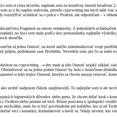
oci som si extra neverila, napísala som na kreatívny inzerát kreatívn
 aj som sa o ňu naplno usilovala, pretože copywriting ma bavil stále via
kedy rozmýšľať uchádzať sa o prácu v Profesii, tak odporúčam – v oblas
ateľstva Fragment na miesto redaktorky. Z jedenástich uchádzačiek sm
 neoplatí), no hoci som mala podľa slov personalistky najlepšie výsle
roch skončila.
nečne tá jedna činnosť, na ktorú stačilo zminimalizovať svoje portfólio 
elný príjem, podnikanie zase flexibilitu. Nevedela som, pre čo sa mám
davkou na copywriting – a aby mala aj táto činnosť nejaký základ, zal
. Obmedzovať sa na jednu jedinú činnosť by bolo v konečnom dôsledku
asnení si tejto trojice činností, ktorým sa chcem naozaj venovať, kone
, ako urobiť nadpisom článok zaujímavejší. To najlepšie som si ale nech
 z nejakých hipsterských dôvodov alebo preto, že chcem držať krok s 
 Twitteru alebo priamo od nich. Rôzne pozvania k spolupráci vznikli n
raz nechválim, malo by to byť povzbudenie pre každého, kto si od Twitt
točné veci i somariny, komunikovať a baviť sa. Nikdy neviete, kto vás 