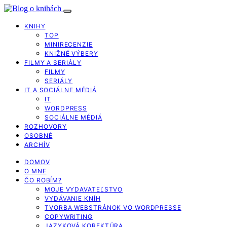
KNIHY
TOP
MINIRECENZIE
KNIŽNÉ VÝBERY
FILMY A SERIÁLY
FILMY
SERIÁLY
IT A SOCIÁLNE MÉDIÁ
IT
WORDPRESS
SOCIÁLNE MÉDIÁ
ROZHOVORY
OSOBNÉ
ARCHÍV
DOMOV
O MNE
ČO ROBÍM?
MOJE VYDAVATEĽSTVO
VYDÁVANIE KNÍH
TVORBA WEBSTRÁNOK VO WORDPRESSE
COPYWRITING
JAZYKOVÁ KOREKTÚRA