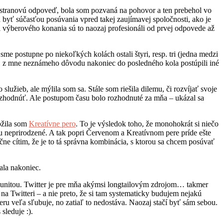
u 2-stranovú odpoveď, bola som pozvaná na pohovor a ten prebehol vo
c a byť súčasťou posúvania vpred takej zaujímavej spoločnosti, ako je
ti výberového konania sú to naozaj profesionáli od prvej odpovede až
e postupne po niekoľkých kolách ostali štyri, resp. tri (jedna medzi
dky, z mne neznámeho dôvodu nakoniec do posledného kola postúpili iné
služieb, ale mýlila som sa. Stále som riešila dilemu, či rozvíjať svoje
 rozhodnúť. Ale postupom času bolo rozhodnuté za mňa – ukázal sa
ožila som
Kreatívne pero
. To je výsledok toho, že monohokrát si niečo
 neprirodzené. A tak popri Červenom a Kreatívnom pere príde ešte
čne cítim, že je to tá správna kombinácia, s ktorou sa chcem posúvať
ala nakoniec.
komunitou. Twitter je pre mňa akýmsi longtailovým zdrojom… takmer
a Twitteri – a nie preto, že si tam systematicky budujem nejakú
eru veľa sľubuje, no zatiaľ to nedostáva. Naozaj stačí byť sám sebou.
sleduje :).